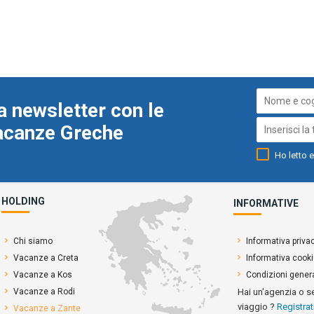
a newsletter con le
Vacanze Greche
Ho letto e
HOLDING
INFORMATIVE
Chi siamo
Informativa priva
Vacanze a Creta
Informativa cook
Vacanze a Kos
Condizioni genera
Vacanze a Rodi
Hai un'agenzia o s
viaggio ?
Registrat
Vacanze a Zante