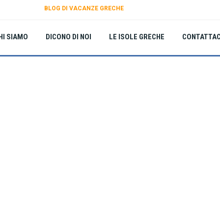
BLOG DI VACANZE GRECHE
HI SIAMO
DICONO DI NOI
LE ISOLE GRECHE
CONTATTAC