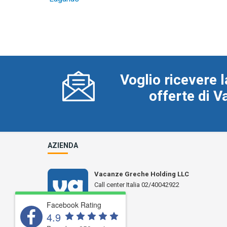
Voglio ricevere l
offerte di 
AZIENDA
Vacanze Greche Holding LLC
Call center Italia 02/40042922
N° L 17359
Facebook Rating
4.9