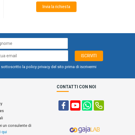
Invia la richiesta
ISCRIVITI
 sottoscritto la policy privacy del sito prima di iscrivermi
CONTATTI CON NOI
cy
ies
li
ei un consulente di
i qui