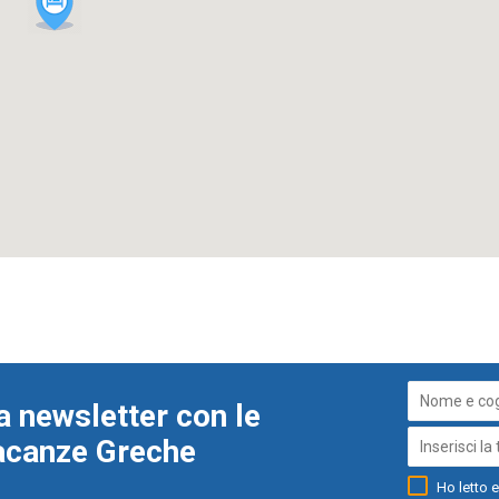
a newsletter con le
Vacanze Greche
Ho letto e