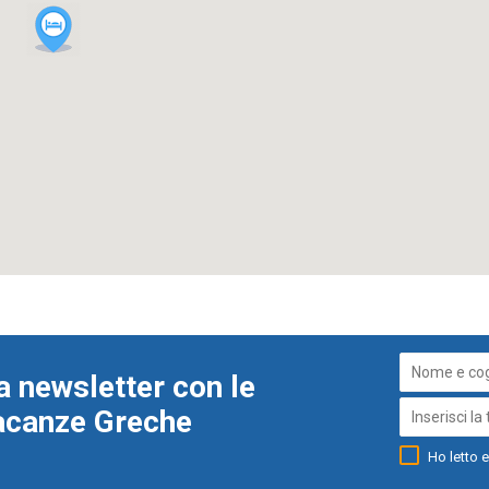
a newsletter con le
Vacanze Greche
Ho letto e