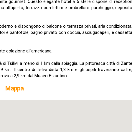
orante gourmet. Questo elegante hotel a 5 stelle dispone di receptio
a all'aperto, terrazza con lettini e ombrelloni, parcheggio, deposit
derno e dispongono di balcone o terrazza privati, aria condizionata
oi e pantofole, bagno privato con doccia, asciugacapelli, e cassett
nte colazione all'americana.
tà di Tsilivi, a meno di 1 km dalla spiaggia. La pittoresca città di Zant
 9 km. Il centro di Tsilivi dista 1,3 km e gli ospiti troveranno caffè
i trova a 2,9 km dal Museo Bizantino.
Mappa