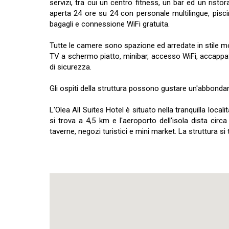
servizi, tra cui un centro fitness, un bar ed un rist
aperta 24 ore su 24 con personale multilingue, piscin
bagagli e connessione WiFi gratuita.
Tutte le camere sono spazione ed arredate in stile mo
TV a schermo piatto, minibar, accesso WiFi, accappat
di sicurezza.
Gli ospiti della struttura possono gustare un'abbonda
L'Olea All Suites Hotel è situato nella tranquilla locali
si trova a 4,5 km e l'aeroporto dell'isola dista circa
taverne, negozi turistici e mini market. La struttura s