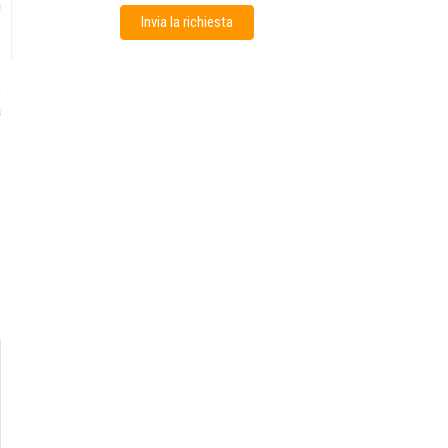
n
Invia la richiesta
o
,
a
e
,