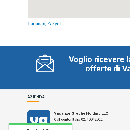
Laganas, Zakynt
Voglio ricevere l
offerte di 
AZIENDA
Vacanze Greche Holding LLC
Call center Italia 02/40042922
N° L 17359