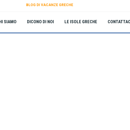
BLOG DI VACANZE GRECHE
HI SIAMO
DICONO DI NOI
LE ISOLE GRECHE
CONTATTAC