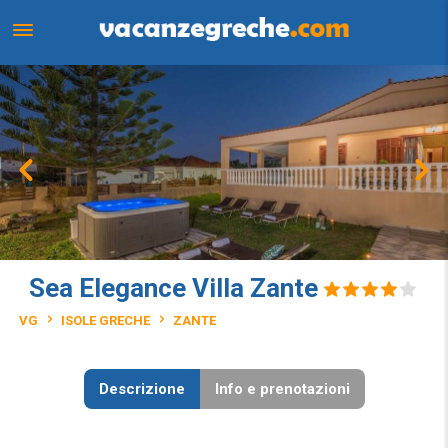
Sea Elegance Villa Zante
VG
ISOLE GRECHE
ZANTE
Descrizione
Info e prenotazioni