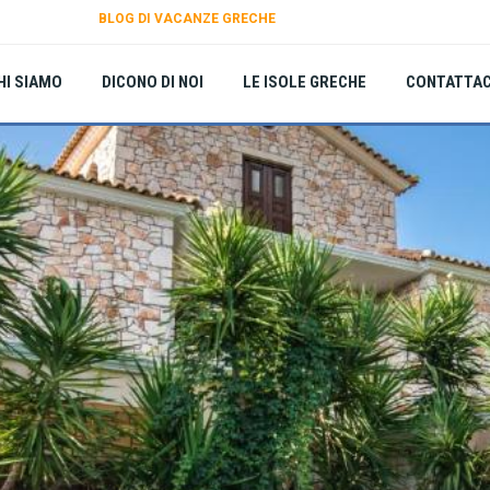
BLOG DI VACANZE GRECHE
HI SIAMO
DICONO DI NOI
LE ISOLE GRECHE
CONTATTAC