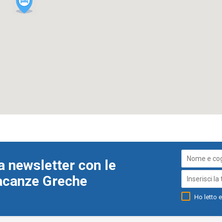
a newsletter con le
Vacanze Greche
Ho letto e