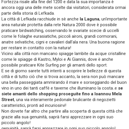
Fortezza risale alla fine del 1200 e data la sua importanza è
ancora oggi una delle mete scelte dai visitatori, considerata ormai
parte della storia di Lefkada.
La città di Lefkada racchiude in sè anche
la Laguna
, un'importante
area naturale protetta dalla rete Natura 2000 dove è possibile
praticare birdwatching, osservando le svariate scecie di uccelli
come le folaghe eurasiatiche, piccoli aironi, grandi cormorani,
anatre selvatiche, cigni e cavalieri dall'ala nera. Una buona ragione
per restare in contatto con la natura!
Vicino alla città non mancano spiagge lambite da acque cristalline
come le spiagge di Kastro, Myloi e Ai Giannis, dove è anche
possibile praticare Kite Surfing per gli amanti dello sport.
E se di giorno sarete tutti intenti a scoprire le bellezze di questa
città e di tutto ciò che si trova accanto, la sera non può mancare
una bella passeggiata ammirando il mare e sorseggiando del buon
vino in uno dei tanti caffè e taverne che illuminano la costa..e
se
siete amanti dello shopping proseguite fino a Ioannou Mela
Street
, una via interamente pedonale brulicante di negozietti
caratteristici, pronti ad incuriosirvi!
Non dovete far altro che partire alla scoperta di questa città che
grazie alla sua genuinità, saprà farsi apprezzare in ogni suo
piccolo angolo!
genuinità, saprà farsi apprezzare in ogni suo piccolo angolo!