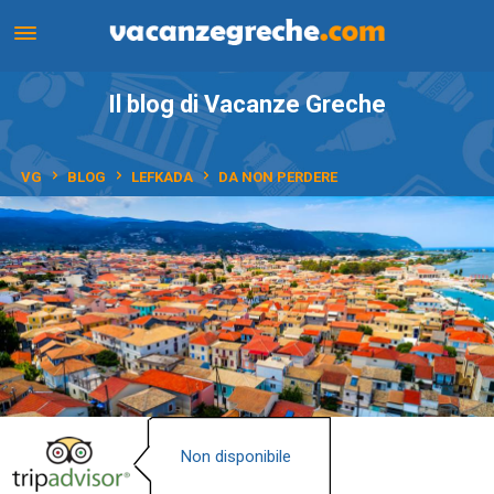
Il blog di Vacanze Greche
VG
BLOG
LEFKADA
DA NON PERDERE
Non disponibile