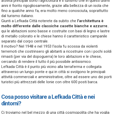
attività principali sono l'agricoltura e il turismo che in questi ultimi
anni è fiorito rigogliosamente, grazie alla bellezza di un isola che
fino a qualche anno fa, era molto meno conosciuta, soprattutto
dal turismo italiano.
Giunti a Lefkada Città noterete da subito che
l'architettura è
molto differente dalle classiche casette bianche e azzurre
..
qui le abitazioni sono basse e costruite con basi di legno e lastre
di metallo colorato e le chiese hanno il caratteristico campanile
separato dal corpo centrale.
Il motivo? Nel 1948 e nel 1953 l'isola fu scossa da violenti
terremoti che costrinsero gli abitanti a ricostruire con i pochi soldi
rimasti (per via del dopoguerra) le loro abitazioni e le chiese,
cercando di rendere il tutto il più possibile antisismico.
Lefkada Città è il punto più vicino alla terraferma e collegata
attraverso un lungo ponte e qui in città si svolgono le principali
attività commerciali e amministrative, oltre ad essere uno dei porti
turistici più attrezzati delle Ionie con oltre 600 posti barca.
Cosa posso visitare a Lefkada Città e nei
dintorni?
Ci troviamo nel bel mezzo di una città cosmopolita che ha voglia