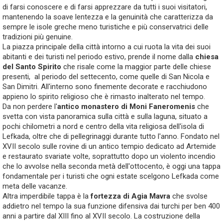
di farsi conoscere e di farsi apprezzare da tutti i suoi visitatori,
mantenendo la soave lentezza e la genuinità che caratterizza da
sempre le isole greche meno turistiche e più conservatrici delle
tradizioni più genuine.
La piazza principale della città intorno a cui ruota la vita dei suoi
abitanti e dei turisti nel periodo estivo, prende il nome dalla
chiesa
del Santo Spirito
che risale come la maggior parte delle chiese
presenti, al periodo del settecento, come quelle di San Nicola e
San Dimitri. All'interno sono finemente decorate e racchiudono
appieno lo spirito religioso che è rimasto inalterato nel tempo.
Da non perdere l'
antico monastero di Moni Faneromenis
che
svetta con vista panoramica sulla città e sulla laguna, situato a
pochi chilometri a nord e centro della vita religiosa dell'isola di
Lefkada, oltre che di pellegrinaggi durante tutto l'anno. Fondato nel
XVII secolo sulle rovine di un antico tempio dedicato ad Artemide
e restaurato svariate volte, soprattutto dopo un violento incendio
che lo avvolse nella seconda metà dell'ottocento, è oggi una tappa
fondamentale per i turisti che ogni estate scelgono Lefkada come
meta delle vacanze.
Altra imperdibile tappa è la
fortezza di Agia Mavra
che svolse
addietro nel tempo la sua funzione difensiva dai turchi per ben 400
anni a partire dal XIII fino al XVII secolo. La costruzione della