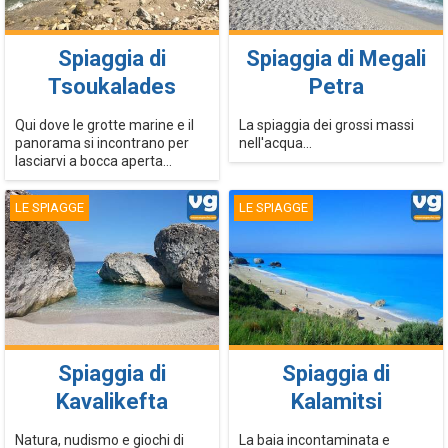
Spiaggia di
Spiaggia di Megali
Tsoukalades
Petra
Qui dove le grotte marine e il
La spiaggia dei grossi massi
panorama si incontrano per
nell'acqua...
lasciarvi a bocca aperta...
LE SPIAGGE
LE SPIAGGE
Spiaggia di
Spiaggia di
Kavalikefta
Kalamitsi
Natura, nudismo e giochi di
La baia incontaminata e