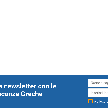
a newsletter con le
Vacanze Greche
Ho letto e