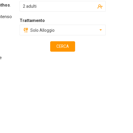
athos
.
2 adulti
intenso
Trattamento
Solo Alloggio
CERCA
e