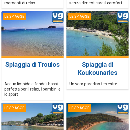
momenti di relax
senza dimenticare il comfort
LE SPIAGGE
LE SPIAGGE
Spiaggia di Troulos
Spiaggia di
Koukounaries
Acqua limpida e fondali bassi ..
Un vero paradiso terrestre..
perfetta per il relax, i bambini e
lo sport
LE SPIAGGE
LE SPIAGGE