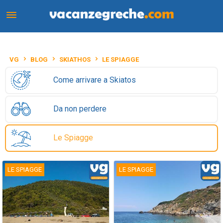
VG
BLOG
SKIATHOS
LE SPIAGGE
Come arrivare a Skiatos
Da non perdere
Le Spiagge
LE SPIAGGE
LE SPIAGGE