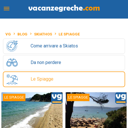
VG
BLOG
SKIATHOS
LE SPIAGGE
Come arrivare a Skiatos
Da non perdere
Le Spiagge
LE SPIAGGE
LE SPIAGGE