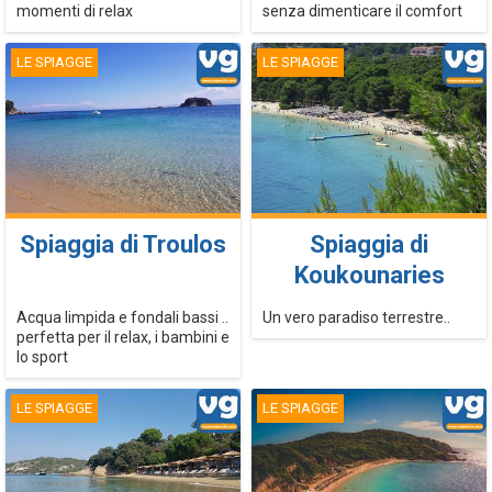
momenti di relax
senza dimenticare il comfort
LE SPIAGGE
LE SPIAGGE
Spiaggia di Troulos
Spiaggia di
Koukounaries
Acqua limpida e fondali bassi ..
Un vero paradiso terrestre..
perfetta per il relax, i bambini e
lo sport
LE SPIAGGE
LE SPIAGGE