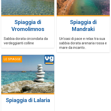
Spiaggia di
Spiaggia di
Vromolimnos
Mandraki
Sabbia dorata circondata da
Un'oasi di pace e relax tra sua
verdeggianti colline
sabbia dorata arenaria rossa e
mare da incanto..
LE SPIAGGE
Spiaggia di Lalaria