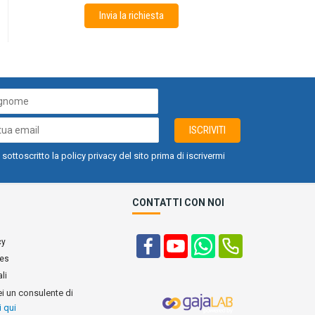
Invia la richiesta
ISCRIVITI
 sottoscritto la policy privacy del sito prima di iscrivermi
CONTATTI CON NOI
cy
ies
li
ei un consulente di
i qui