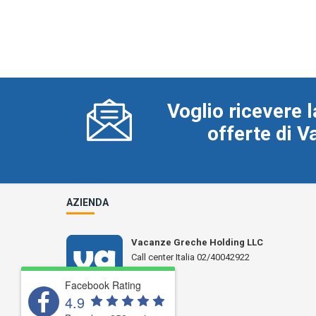
Voglio ricevere l
offerte di 
AZIENDA
Vacanze Greche Holding LLC
Call center Italia 02/40042922
N° L 17359
Facebook Rating
4.9