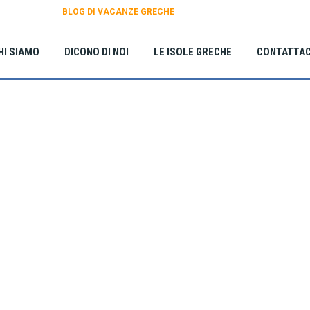
BLOG DI VACANZE GRECHE
HI SIAMO
DICONO DI NOI
LE ISOLE GRECHE
CONTATTAC