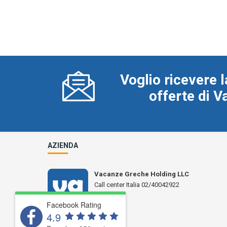
Voglio ricevere l
offerte di 
AZIENDA
Vacanze Greche Holding LLC
Call center Italia 02/40042922
N° L 17359
Facebook Rating
4.9