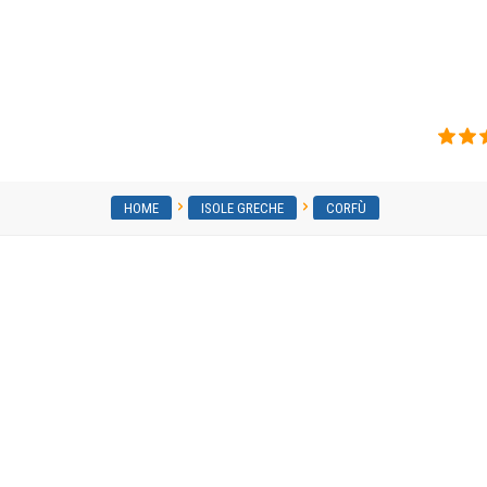
Andreas Pool Complex
HOME
ISOLE GRECHE
CORFÙ