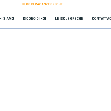
BLOG DI VACANZE GRECHE
HI SIAMO
DICONO DI NOI
LE ISOLE GRECHE
CONTATTAC