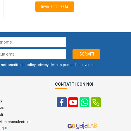
Invia la richiesta
ISCRIVITI
 sottoscritto la policy privacy del sito prima di iscrivermi
CONTATTI CON NOI
cy
ies
li
ei un consulente di
i qui