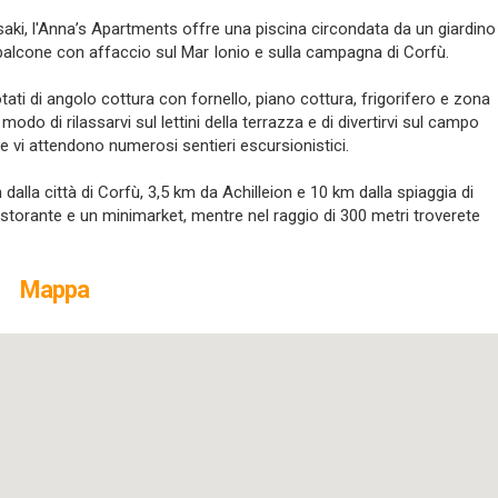
Tsaki, l'Anna’s Apartments offre una piscina circondata da un giardino
 balcone con affaccio sul Mar Ionio e sulla campagna di Corfù.
ati di angolo cottura con fornello, piano cottura, frigorifero e zona
o di rilassarvi sul lettini della terrazza e di divertirvi sul campo
te vi attendono numerosi sentieri escursionistici.
dalla città di Corfù, 3,5 km da Achilleion e 10 km dalla spiaggia di
ristorante e un minimarket, mentre nel raggio di 300 metri troverete
Mappa