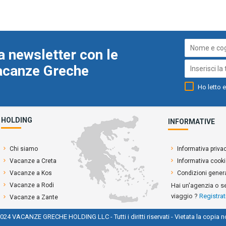
a newsletter con le
Vacanze Greche
Ho letto e
HOLDING
INFORMATIVE
Chi siamo
Informativa priva
Vacanze a Creta
Informativa cook
Vacanze a Kos
Condizioni genera
Vacanze a Rodi
Hai un'agenzia o s
viaggio ?
Registrat
Vacanze a Zante
024 VACANZE GRECHE HOLDING LLC - Tutti i diritti riservati - Vietata la copia n