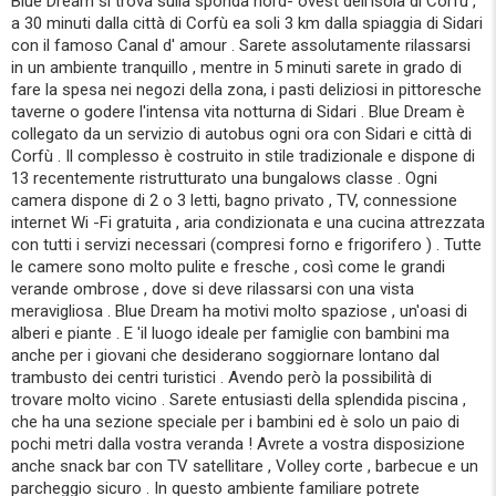
Blue Dream si trova sulla sponda nord- ovest dell'isola di Corfù ,
a 30 minuti dalla città di Corfù ea soli 3 km dalla spiaggia di Sidari
con il famoso Canal d' amour . Sarete assolutamente rilassarsi
in un ambiente tranquillo , mentre in 5 minuti sarete in grado di
fare la spesa nei negozi della zona, i pasti deliziosi in pittoresche
taverne o godere l'intensa vita notturna di Sidari . Blue Dream è
collegato da un servizio di autobus ogni ora con Sidari e città di
Corfù . Il complesso è costruito in stile tradizionale e dispone di
13 recentemente ristrutturato una bungalows classe . Ogni
camera dispone di 2 o 3 letti, bagno privato , TV, connessione
internet Wi -Fi gratuita , aria condizionata e una cucina attrezzata
con tutti i servizi necessari (compresi forno e frigorifero ) . Tutte
le camere sono molto pulite e fresche , così come le grandi
verande ombrose , dove si deve rilassarsi con una vista
meravigliosa . Blue Dream ha motivi molto spaziose , un'oasi di
alberi e piante . E 'il luogo ideale per famiglie con bambini ma
anche per i giovani che desiderano soggiornare lontano dal
trambusto dei centri turistici . Avendo però la possibilità di
trovare molto vicino . Sarete entusiasti della splendida piscina ,
che ha una sezione speciale per i bambini ed è solo un paio di
pochi metri dalla vostra veranda ! Avrete a vostra disposizione
anche snack bar con TV satellitare , Volley corte , barbecue e un
parcheggio sicuro . In questo ambiente familiare potrete