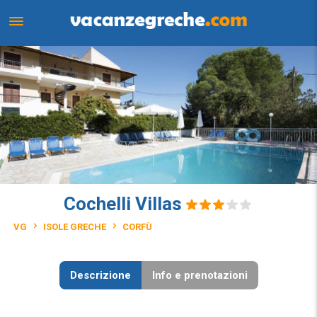
Cochelli Villas
VG
ISOLE GRECHE
CORFÙ
Descrizione
Info e prenotazioni