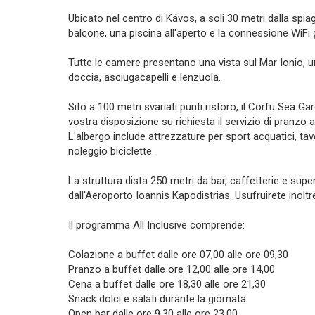
Ubicato nel centro di Kávos, a soli 30 metri dalla spi
balcone, una piscina all'aperto e la connessione WiFi 
Tutte le camere presentano una vista sul Mar Ionio, u
doccia, asciugacapelli e lenzuola.
Sito a 100 metri svariati punti ristoro, il Corfu Sea G
vostra disposizione su richiesta il servizio di pranzo 
L'albergo include attrezzature per sport acquatici, tavo
noleggio biciclette.
La struttura dista 250 metri da bar, caffetterie e sup
dall'Aeroporto Ioannis Kapodistrias. Usufruirete inoltr
Il programma All Inclusive comprende:
Colazione a buffet dalle ore 07,00 alle ore 09,30
Pranzo a buffet dalle ore 12,00 alle ore 14,00
Cena a buffet dalle ore 18,30 alle ore 21,30
Snack dolci e salati durante la giornata
Open bar dalle ore 9,30 alle ore 23,00