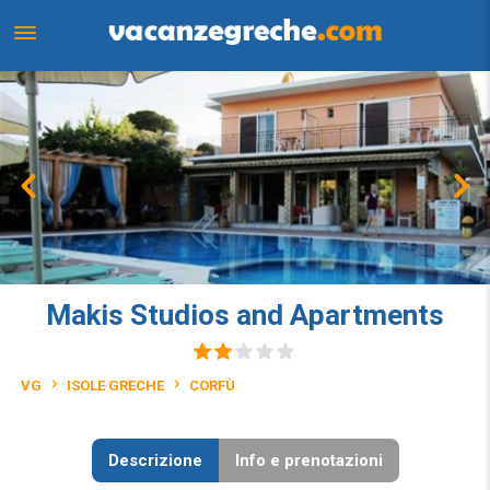
Makis Studios and Apartments
VG
ISOLE GRECHE
CORFÙ
Descrizione
Info e prenotazioni