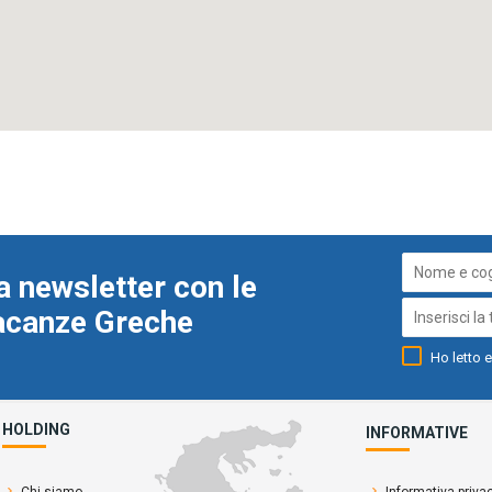
a newsletter con le
Vacanze Greche
Ho letto e
HOLDING
INFORMATIVE