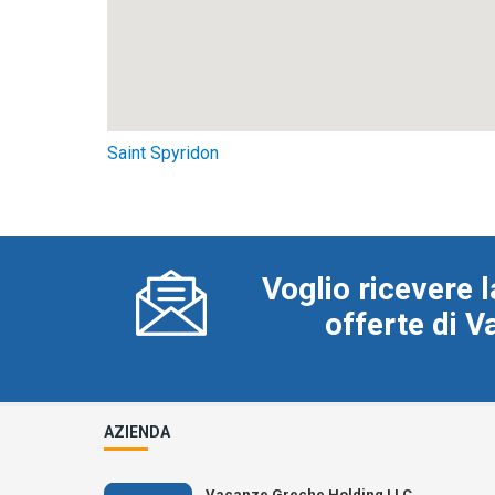
Saint Spyridon
Voglio ricevere l
offerte di 
AZIENDA
Vacanze Greche Holding LLC