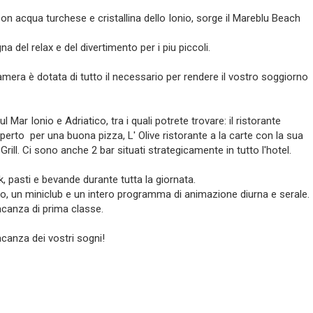
con acqua turchese e cristallina dello Ionio, sorge il Mareblu Beach
a del relax e del divertimento per i piu piccoli.
amera è dotata di tutto il necessario per rendere il vostro soggiorno
ul Mar Ionio e Adriatico, tra i quali potrete trovare: il ristorante
'aperto per una buona pizza, L' Olive ristorante a la carte con la sua
ill. Ci sono anche 2 bar situati strategicamente in tutto l'hotel.
ck, pasti e bevande durante tutta la giornata.
o, un miniclub e un intero programma di animazione diurna e serale.
acanza di prima classe.
acanza dei vostri sogni!