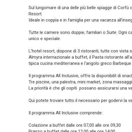
Sul lungomare di una delle più belle spiagge di Corfù 
Resort.
Ideale in coppia e in famiglia per una vacanza all'insegn
Tutte le camere sono doppie, familiari o Suite. Ogni c
unico e speciale.
L'hotel resort, dispone di 3 ristoranti, tutte con vista s
Almyra internazionale a buffet, il Pasta ristorante all
tipica cucina mediterranea e l'angolo greco Barbeque Gr
Il programma All Inclusive, offre la disponibilit di sna
Tre piscine, una palestra, mini market, zona massaggi
La priorità è che gli ospiti possano assicurarsi una v
Qui potete trovare tutto il necessario per godervi la v
Il programma All Inclusive comprende:
Colazione a buffet dalle ore 07,00 alle ore 09,30
Pranzo a buffet dalle ore 12,00 alle ore 14,00