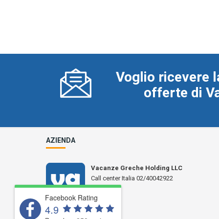
Voglio ricevere l
offerte di 
AZIENDA
Vacanze Greche Holding LLC
Call center Italia 02/40042922
N° L 17359
Facebook Rating
4.9