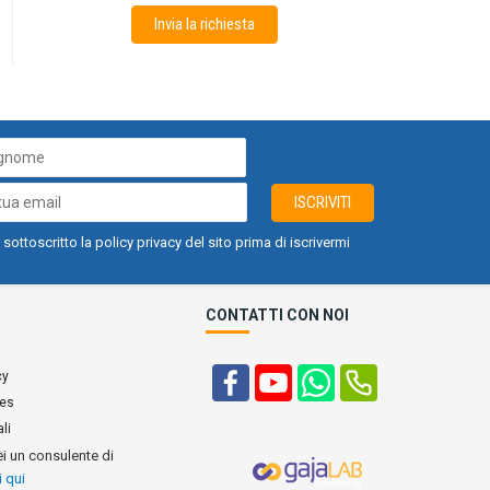
Invia la richiesta
ISCRIVITI
 sottoscritto la policy privacy del sito prima di iscrivermi
CONTATTI CON NOI
cy
ies
li
ei un consulente di
i qui