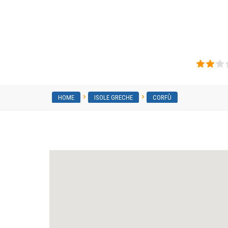
Marina Studios Corfu
HOME
ISOLE GRECHE
CORFÙ