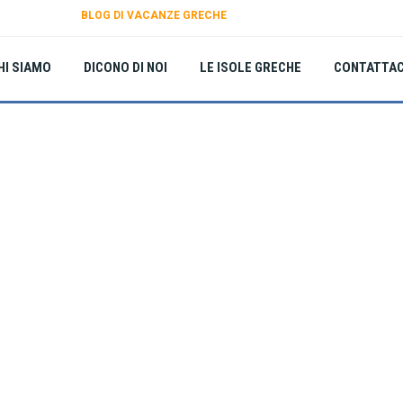
BLOG DI VACANZE GRECHE
HI SIAMO
DICONO DI NOI
LE ISOLE GRECHE
CONTATTAC