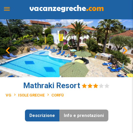
Mathraki Resort
VG
ISOLE GRECHE
CORFÙ
Descrizione
Info e prenotazioni