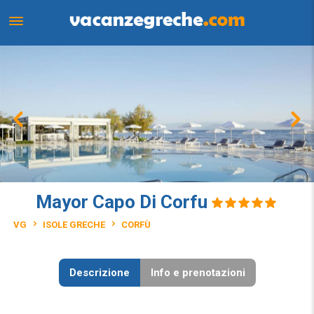
Mayor Capo Di Corfu
VG
ISOLE GRECHE
CORFÙ
Descrizione
Info e prenotazioni