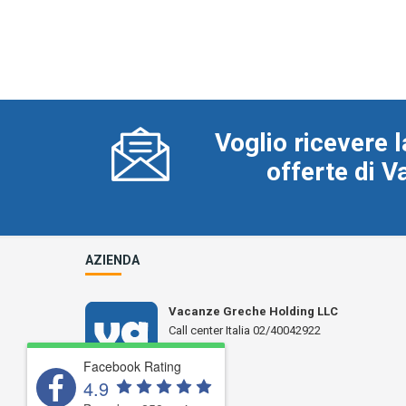
Voglio ricevere l
offerte di 
AZIENDA
Vacanze Greche Holding LLC
Call center Italia 02/40042922
N° L 17359
Facebook Rating
4.9