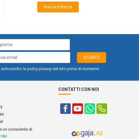
Invia la richiesta
ISCRIVITI
 sottoscritto la policy privacy del sito prima di iscrivermi
CONTATTI CON NOI
cy
ies
li
ei un consulente di
i qui