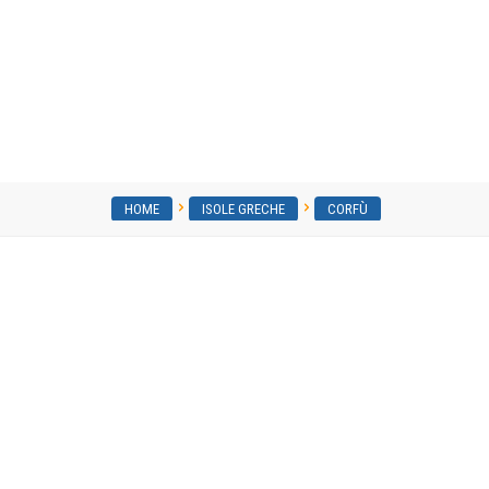
Mazis Hotel & Apartment
HOME
ISOLE GRECHE
CORFÙ