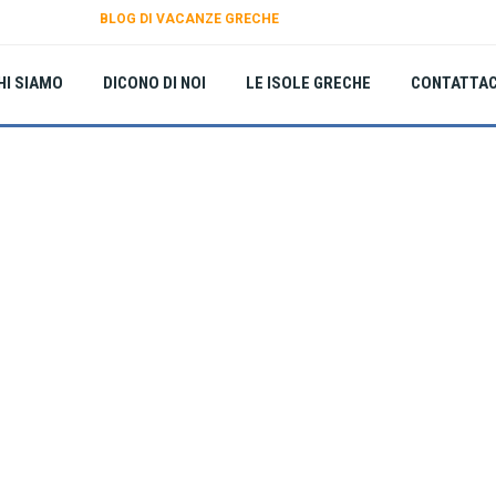
BLOG DI VACANZE GRECHE
HI SIAMO
DICONO DI NOI
LE ISOLE GRECHE
CONTATTAC