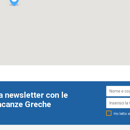
a newsletter con le
Vacanze Greche
Ho letto e