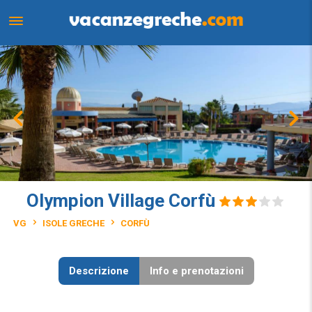
Olympion Village Corfù
VG
ISOLE GRECHE
CORFÙ
Descrizione
Info e prenotazioni