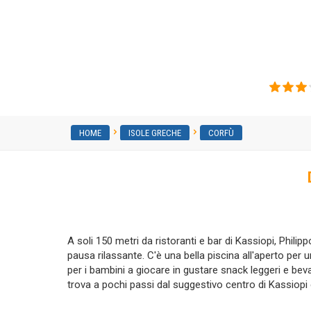
Philippos Hotel/Apart
HOME
ISOLE GRECHE
CORFÙ
A soli 150 metri da ristoranti e bar di Kassiopi, Phili
pausa rilassante. C'è una bella piscina all'aperto per
per i bambini a giocare in gustare snack leggeri e beva
trova a pochi passi dal suggestivo centro di Kassiopi