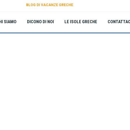
BLOG DI VACANZE GRECHE
HI SIAMO
DICONO DI NOI
LE ISOLE GRECHE
CONTATTAC