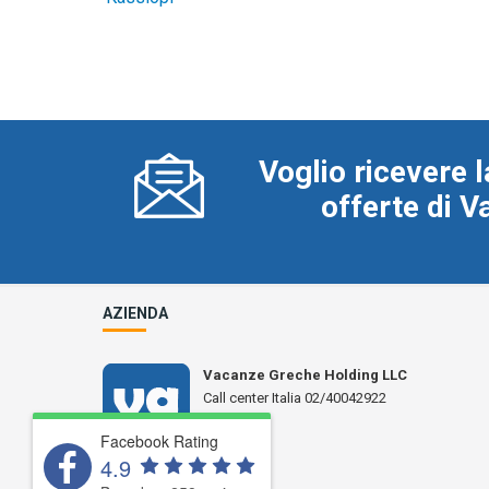
Voglio ricevere l
offerte di 
AZIENDA
Vacanze Greche Holding LLC
Call center Italia 02/40042922
N° L 17359
Facebook Rating
4.9