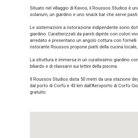
Situato nel villaggio di Kavos, il Roussos Studios è u
solarium, un giardino e uno snack bar che serve pasti 
Le sistemazioni a ristorazione indipendente sono dotat
giardino. Caratterizzati da pareti dipinte con colori v
arredato e presentano un angolo cottura con fornelli e 
ristorante Roussos propone piatti della cucina locale, 
La struttura è immersa in un curatissimo giardino con ar
biliardo e di rilassarvi sui lettini della piscina.
Il Roussos Studios dista 50 metri da una stazione degl
dal porto di Corfù e 43 km dall'Aeroporto di Corfù-Gio
gratuito.