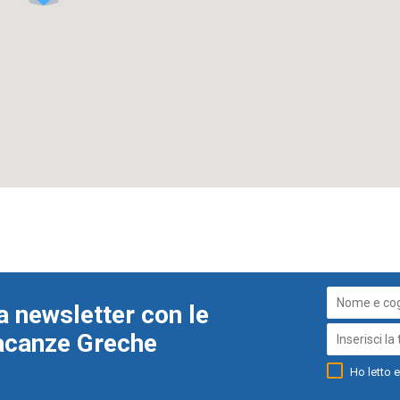
a newsletter con le
Vacanze Greche
Ho letto e