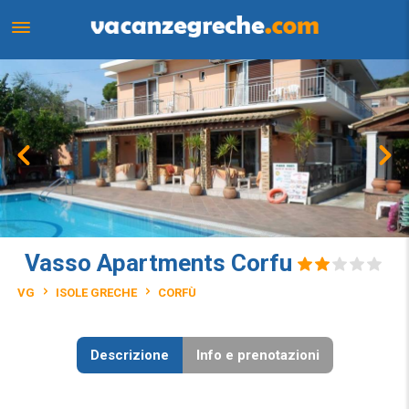
Vasso Apartments Corfu
VG
ISOLE GRECHE
CORFÙ
Descrizione
Info e prenotazioni