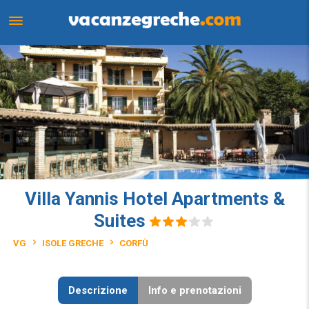
Villa Yannis Hotel Apartments &
Suites
VG
ISOLE GRECHE
CORFÙ
Descrizione
Info e prenotazioni