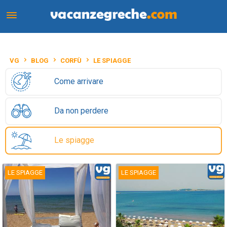
VG
BLOG
CORFÙ
LE SPIAGGE
Come arrivare
Da non perdere
Le spiagge
LE SPIAGGE
LE SPIAGGE