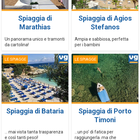
Spiaggia di
Spiaggia di Agios
Marathias
Stefanos
Un panorama unico e tramonti
Ampia e sabbiosa, perfetta
da cartolina!
per i bambini
LE SPIAGGE
LE SPIAGGE
Spiaggia di Bataria
Spiaggia di Porto
Timoni
... mai vista tanta trasparenza
...un po' di fatica per
e così tanti pesci!
raggiungerla..ma che