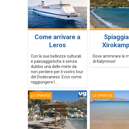
Come arrivare a
Spiaggia
Leros
Xirokam
Con le sue bellezze culturali
Dove ammirare le 
e paesaggistiche è senza
di Kalymnos!
dubbio una delle mete da
non perdere per il vostro tour
del Dodecaneso. Ecco come
raggiungere l...
LE SPIAGGE
LE SPIAGGE