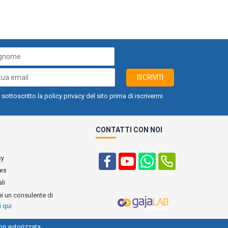
ISCRIVITI
 sottoscritto la policy privacy del sito prima di iscrivermi
CONTATTI CON NOI
cy
ies
li
ei un consulente di
i qui
on autorizzata