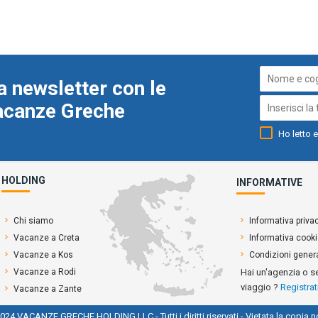
a newsletter con le
Vacanze Greche
Ho letto e
HOLDING
INFORMATIVE
Chi siamo
Informativa priva
Vacanze a Creta
Informativa cook
Vacanze a Kos
Condizioni genera
Vacanze a Rodi
Hai un'agenzia o s
viaggio ?
Registrat
Vacanze a Zante
024 VACANZE GRECHE HOLDING LLC - Tutti i diritti riservati - Vietata la copia n