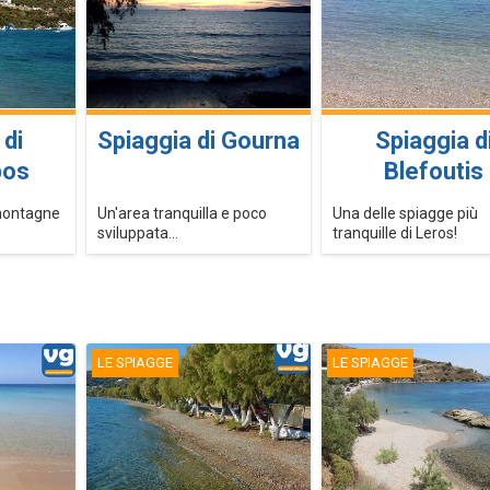
 di
Spiaggia di Gourna
Spiaggia d
pos
Blefoutis
montagne
Un'area tranquilla e poco
Una delle spiagge più
sviluppata...
tranquille di Leros!
LE SPIAGGE
LE SPIAGGE