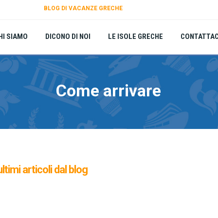
BLOG DI VACANZE GRECHE
HI SIAMO
DICONO DI NOI
LE ISOLE GRECHE
CONTATTAC
Come arrivare
ultimi articoli dal blog