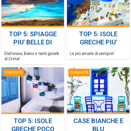
TOP 5: SPIAGGE
TOP 5: ISOLE
PIU' BELLE DI
GRECHE PIU'
CRETA
TURISTICHE
Elafonissi, Balos e tanti gioielli
Le più amate di sempre!
di Creta!
CURIOSITÀ
CURIOSITÀ
TOP 5: ISOLE
CASE BIANCHE E
GRECHE POCO
BLU