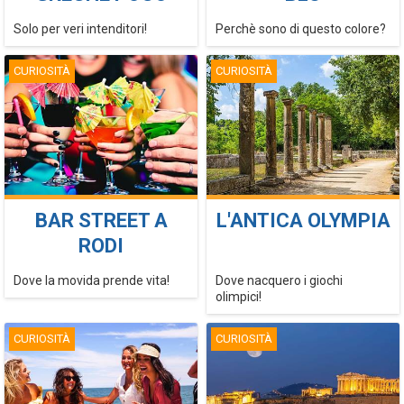
TURISTICHE
Solo per veri intenditori!
Perchè sono di questo colore?
CURIOSITÀ
CURIOSITÀ
BAR STREET A
L'ANTICA OLYMPIA
RODI
Dove la movida prende vita!
Dove nacquero i giochi
olimpici!
CURIOSITÀ
CURIOSITÀ