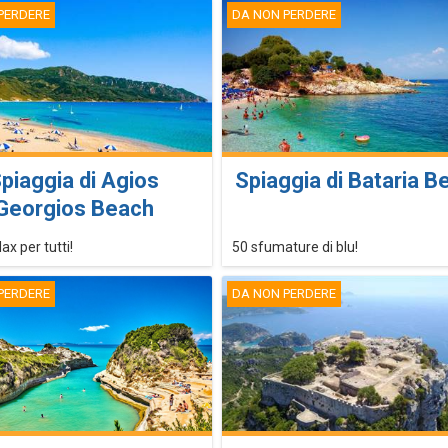
PERDERE
DA NON PERDERE
piaggia di Agios
Spiaggia di Bataria B
Georgios Beach
ax per tutti!
50 sfumature di blu!
PERDERE
DA NON PERDERE