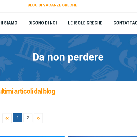
BLOG DI VACANZE GRECHE
HI SIAMO
DICONO DI NOI
LE ISOLE GRECHE
CONTATTAC
Da non perdere
ultimi articoli dal blog
1
2