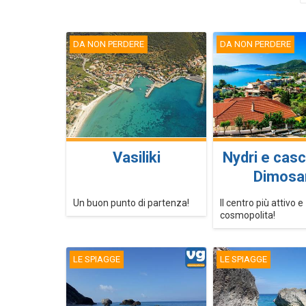
DA NON PERDERE
DA NON PERDERE
Vasiliki
Nydri e casc
Dimosar
Un buon punto di partenza!
Il centro più attivo e
cosmopolita!
LE SPIAGGE
LE SPIAGGE