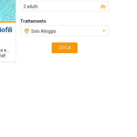
2 adulti
Trattamento
ofili
Solo Alloggio
CERCA
 e...
ra!!