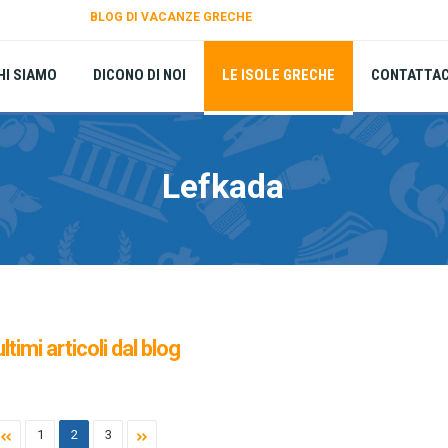
BLOG DI VACANZE GRECHE
HI SIAMO
DICONO DI NOI
LE ISOLE GRECHE
CONTATTAC
Lefkada
ultimi articoli dal blog
1
2
3