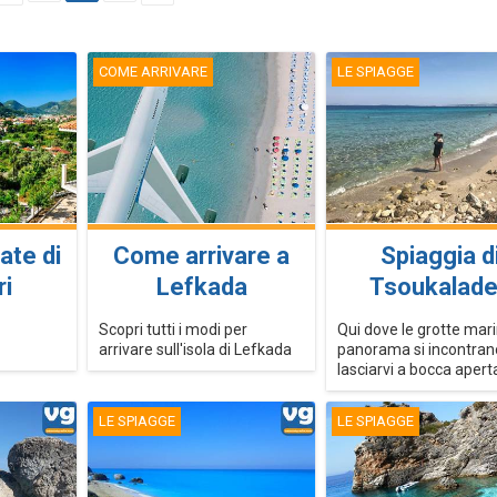
COME ARRIVARE
LE SPIAGGE
ate di
Come arrivare a
Spiaggia d
i
Lefkada
Tsoukalad
Scopri tutti i modi per
Qui dove le grotte marin
arrivare sull'isola di Lefkada
panorama si incontran
lasciarvi a bocca aperta
LE SPIAGGE
LE SPIAGGE