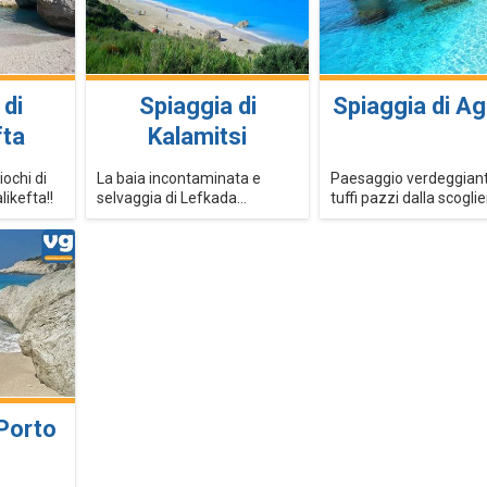
 di
Spiaggia di
Spiaggia di Agi
fta
Kalamitsi
ochi di
La baia incontaminata e
Paesaggio verdeggiante
likefta!!
selvaggia di Lefkada...
tuffi pazzi dalla scoglie
 Porto