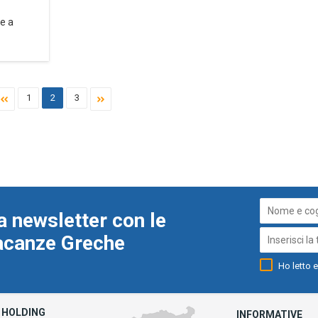
e a
1
2
3
a newsletter con le
Vacanze Greche
Ho letto e
HOLDING
INFORMATIVE